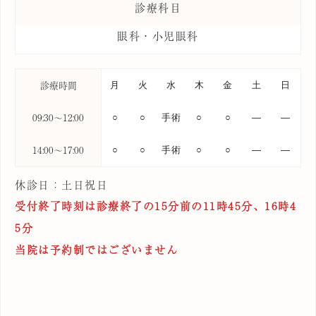
診療科目
眼科・小児眼科
診療時間
月
火
水
木
金
土
日
09:30〜12:00
○
○
手術
○
○
―
―
14:00〜17:00
○
○
手術
○
○
―
―
休診日：土日祝日
受付終了時刻は診療終了の15分前の11時45分、16時4
5分
当院は予約制ではございません