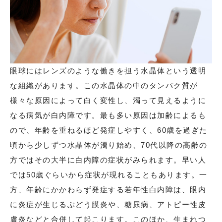
眼球にはレンズのような働きを担う水晶体という透明
な組織があります。この水晶体の中のタンパク質が
様々な原因によって白く変性し、濁って見えるように
なる病気が白内障です。最も多い原因は加齢によるも
ので、年齢を重ねるほど発症しやすく、60歳を過ぎた
頃から少しずつ水晶体が濁り始め、70代以降の高齢の
方ではその大半に白内障の症状がみられます。早い人
では50歳ぐらいから症状が現れることもあります。一
方、年齢にかかわらず発症する若年性白内障は、眼内
に炎症が生じるぶどう膜炎や、糖尿病、アトピー性皮
膚炎などと合併して起こります。このほか、生まれつ